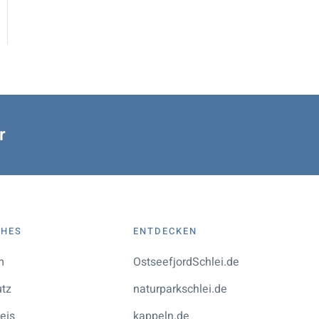
r
CHES
ENTDECKEN
m
OstseefjordSchlei.de
utz
naturparkschlei.de
eis
kappeln.de