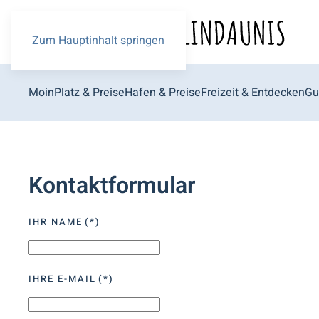
Zum Hauptinhalt springen
Moin
Platz & Preise
Hafen & Preise
Freizeit & Entdecken
Gu
Kontaktformular
IHR NAME
(*)
IHRE E-MAIL
(*)